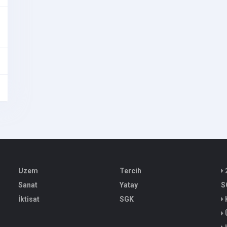
Uzem
Tercih
Sanat
Yatay
S
İktisat
SGK
Ü