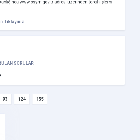
nlığınca www.osym.gov.tr adresi üzerinden tercih işlemi
n Tıklayınız
ORULAN SORULAR
?
93
124
155