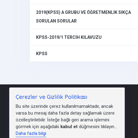
2019(KPSS) A GRUBU VE ÖĞRETMENLİK SIKÇA
SORULAN SORULAR
KPSS-2019/1 TERCİH KILAVUZU
KPSS
Çerezler ve Gizlilik Politikası
Aday
E-Kayıt
Bu site üzerinde çerez kullanılmamaktadır, ancak
Aöf
E-Okul
varsa bu mesaj daha fazla detay sağlamak üzere
özelleştirilebilir. İsteğe bağlı geri arama işlemini
E-Kimlik
Mebbis
görmek için aşağıdaki
kabul et
düğmesini tıklayın...
KYK
LGS
Daha fazla bilgi