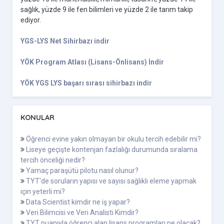
sağlık, yüzde 9 ile fen bilimleri ve yüzde 2 ile tarım takip
ediyor.
YGS-LYS Net Sihirbazı indir
YÖK Program Atlası (Lisans-Önlisans) İndir
YÖK YGS LYS başarı sırası sihirbazı indir
KONULAR
Öğrenci evine yakın olmayan bir okulu tercih edebilir mi?
Liseye geçişte kontenjan fazlalığı durumunda sıralama
tercih önceliği nedir?
Yamaç paraşütü pilotu nasıl olunur?
TYT'de soruların yapısı ve sayısı sağlıklı eleme yapmak
için yeterli mi?
Data Scientist kimdir ne iş yapar?
Veri Bilimcisi ve Veri Analisti Kimdir?
TYT puanıyla öğrenci alan lisans programları ne olacak?