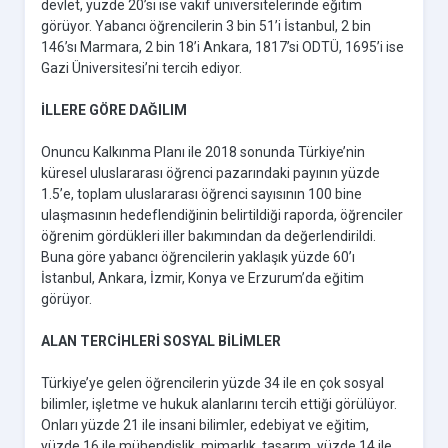
devlet, yüzde 20’si ise vakıf üniversitelerinde eğitim
görüyor. Yabancı öğrencilerin 3 bin 51’i İstanbul, 2 bin
146’sı Marmara, 2 bin 18’i Ankara, 1817’si ODTÜ, 1695’i ise
Gazi Üniversitesi’ni tercih ediyor.
İLLERE GÖRE DAĞILIM
Onuncu Kalkınma Planı ile 2018 sonunda Türkiye’nin
küresel uluslararası öğrenci pazarındaki payının yüzde
1.5’e, toplam uluslararası öğrenci sayısının 100 bine
ulaşmasının hedeflendiğinin belirtildiği raporda, öğrenciler
öğrenim gördükleri iller bakımından da değerlendirildi.
Buna göre yabancı öğrencilerin yaklaşık yüzde 60’ı
İstanbul, Ankara, İzmir, Konya ve Erzurum’da eğitim
görüyor.
ALAN TERCİHLERİ SOSYAL BİLİMLER
Türkiye’ye gelen öğrencilerin yüzde 34 ile en çok sosyal
bilimler, işletme ve hukuk alanlarını tercih ettiği görülüyor.
Onları yüzde 21 ile insani bilimler, edebiyat ve eğitim,
yüzde 16 ile mühendislik, mimarlık, tasarım, yüzde 14 ile