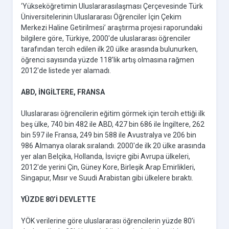
‘Yükseköğretimin Uluslararasılaşması Çerçevesinde Türk
Üniversitelerinin Uluslararası Öğrenciler İçin Çekim
Merkezi Haline Getirilmesi’ araştırma projesi raporundaki
bilgilere göre, Türkiye, 2000'de uluslararası öğrenciler
tarafından tercih edilen ilk 20 ülke arasında bulunurken,
öğrenci sayısında yüzde 118’lik artış olmasına rağmen
2012'de listede yer alamadı.
ABD, İNGİLTERE, FRANSA
Uluslararası öğrencilerin eğitim görmek için tercih ettiği ilk
beş ülke, 740 bin 482 ile ABD, 427 bin 686 ile İngiltere, 262
bin 597 ile Fransa, 249 bin 588 ile Avustralya ve 206 bin
986 Almanya olarak sıralandı. 2000'de ilk 20 ülke arasında
yer alan Belçika, Hollanda, İsviçre gibi Avrupa ülkeleri,
2012'de yerini Çin, Güney Kore, Birleşik Arap Emirlikleri,
Singapur, Mısır ve Suudi Arabistan gibi ülkelere bıraktı.
YÜZDE 80’İ DEVLETTE
YÖK verilerine göre uluslararası öğrencilerin yüzde 80’i