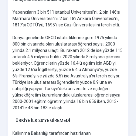
Yabancıların 3 bin 51’i İstanbul Üniversitesi’ni, 2 bin 146’sı
Marmara Üniversitesi’ni, 2 bin 18’i Ankara Üniversitesi’ni,
1817’si ODTÜ’yü, 1695’i ise Gazi Üniversitesi’ni tercih etti.
Dünya genelinde OECD istatistiklerine göre 1975 yılında
800 bin civarında olan uluslararası öğrenci sayısı, 2000
yılında 2.1 milyona ulaştı. Bu rakam 2012’de ise yüzde 115
artarak 4.5 milyonu buldu. 2020 yılında 8 milyona çıkması
bekleniyor. Öğrencilerin yüzde 16.4’ü eğitim için ABD’yi,
yüzde 12.6’sı İngiltere’yi, yüzde 6.4’ü Almanya’yı, yüzde
6’sı Fransa’yı ve yüzde 5.5’i ise Avustralya’yı tercih ediyor.
Türkiye ise uluslararası öğrencilerin yüzde 0.9’una ev
sahipliği yapıyor. Türkiye’deki üniversite ve eşdeğeri
yükseköğretim kurumlarındaki uluslararası öğrenci sayısı
2000-2001 eğitim öğretim yılında 16 bin 656 iken, 2013-
2014'te 48 bin 183’e ulaştı.
TÜRKİYE İLK 20’YE GİREMEDİ
Kalkınma Bakanlığı tarafından hazırlanan