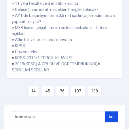
11 yeni fakülte ve 3 enstitü kuruldu
Geleceğin en ideal meslekleri hangileri olacak?
AYT'de başarılıyım ama 0,5 net şartını aşamadım tercih
yapabilir miyim?
MEB liseye geçişte tercih edilebilecek okullar listesini
açıkladı
Altın bilezik artık sanal dünyada
KPSS
Üniversiteler
KPSS-2019/1 TERCİH KILAVUZU
2019(KPSS) A GRUBU VE ÖĞRETMENLİK SIKÇA
SORULAN SORULAR
14
45
76
107
138
Ara