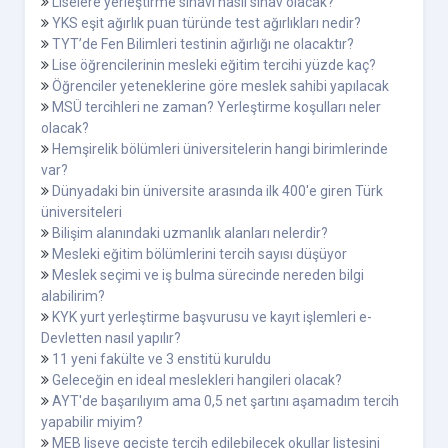
Liselere yerleştirme sınavı nasıl sınav olacak?
YKS eşit ağırlık puan türünde test ağırlıkları nedir?
TYT’de Fen Bilimleri testinin ağırlığı ne olacaktır?
Lise öğrencilerinin mesleki eğitim tercihi yüzde kaç?
Öğrenciler yeteneklerine göre meslek sahibi yapılacak
MSÜ tercihleri ne zaman? Yerleştirme koşulları neler
olacak?
Hemşirelik bölümleri üniversitelerin hangi birimlerinde
var?
Dünyadaki bin üniversite arasında ilk 400'e giren Türk
üniversiteleri
Bilişim alanındaki uzmanlık alanları nelerdir?
Mesleki eğitim bölümlerini tercih sayısı düşüyor
Meslek seçimi ve iş bulma sürecinde nereden bilgi
alabilirim?
KYK yurt yerleştirme başvurusu ve kayıt işlemleri e-
Devletten nasıl yapılır?
11 yeni fakülte ve 3 enstitü kuruldu
Geleceğin en ideal meslekleri hangileri olacak?
AYT'de başarılıyım ama 0,5 net şartını aşamadım tercih
yapabilir miyim?
MEB liseye geçişte tercih edilebilecek okullar listesini