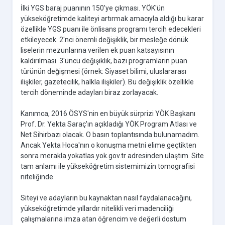
İlki YGS baraj puanının 150'ye çıkması. YÖK'ün
yükseköğretimde kaliteyi artırmak amacıyla aldığı bu karar
özellikle YGS puanı ile önlisans programı tercih edecekleri
etkileyecek. 2'nci önemli değişiklik, bir mesleğe dönük
liselerin mezunlarına verilen ek puan katsayısının
kaldırılması. 3'üncü değişiklik, bazı programların puan
türünün değişmesi (örnek: Siyaset bilimi, uluslararası
ilişkiler, gazetecilik, halkla ilişkiler). Bu değişiklik özellikle
tercih döneminde adayları biraz zorlayacak.
Kanımca, 2016 ÖSYS'nin en büyük sürprizi YÖK Başkanı
Prof. Dr. Yekta Saraç'ın açıkladığı YÖK Program Atlası ve
Net Sihirbazı olacak. O basın toplantısında bulunamadım.
Ancak Yekta Hoca'nın o konuşma metni elime geçtikten
sonra merakla yokatlas.yok.gov.tr adresinden ulaştım. Site
tam anlamı ile yükseköğretim sistemimizin tomografisi
niteliğinde.
Siteyi ve adayların bu kaynaktan nasıl faydalanacağını,
yükseköğretimde yıllardır nitelikli veri madenciliği
çalışmalarına imza atan öğrencim ve değerli dostum