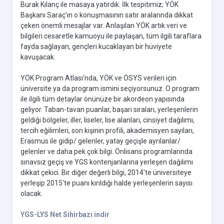
Burak Kılanç ile masaya yatırdık. İlk tespitimiz; YÖK
Başkanı Saraç'ın o konuşmasının satır aralarında dikkat
çeken önemli mesajlar var. Anlaşılan YÖK artık veri ve
bilgileri cesaretle kamuoyu ile paylaşan, tüm ilgili taraflara
fayda sağlayan, gençleri kucaklayan bir hüviyete
kavuşacak.
YÖK Program Atlası'nda, YÖK ve ÖSYS verileri için
üniversite ya da program ismini seçiyorsunuz. O program
ile ilgili tüm detaylar önünüze bir akordeon yapısında
geliyor. Taban-tavan puanlar, başarı sıraları, yerleşenlerin
geldiği bölgeler, iller, liseler, lise alanları, cinsiyet dağılımı,
tercih eğilimleri, son kişinin profili, akademisyen sayıları,
Erasmus ile gidip/ gelenler, yatay geçişle ayrılanlar/
gelenler ve daha pek çok bilgi. Önlisans programlarında
sınavsız geçiş ve YGS kontenjanlarına yerleşen dağılımı
dikkat çekici. Bir diğer değerli bilgi, 2014'te üniversiteye
yerleşip 2015'te puanı kırıldığı halde yerleşenlerin sayısı
olacak.
YGS-LYS Net Sihirbazı indir