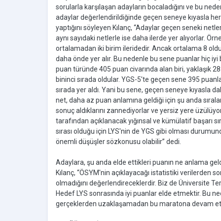
sorularla karşılaşan adayların bocaladığını ve bu nede
adaylar değerlendirildiğinde geçen seneye kıyasla her
yaptığını söyleyen Kılanç, “Adaylar geçen seneki netle
aynı sayıdaki netlerle ise daha ilerde yer alıyorlar. 
ortalamadan iki birim ileridedir. Ancak ortalama 8 ol
daha önde yer alır. Bu nedenle bu sene puanlar hiç iyi
puan türünde 405 puan civarında alan biri, yaklaşık 28
bininci sırada oldular. YGS-5'te geçen sene 395 puanla
sırada yer aldı. Yani bu sene, geçen seneye kıyasla
net, daha az puan anlamına geldiği için şu anda sıral
sonuç aldıklarını zannediyorlar ve yersiz yere üzülü
tarafından açıklanacak yığınsal ve kümülatif başarı sır
sırası olduğu için LYS'nin de YGS gibi olması durumu
önemli düşüşler sözkonusu olabilir” dedi.
Adaylara, şu anda elde ettikleri puanın ne anlama geldi
Kılanç, “ÖSYM'nin açıklayacağı istatistiki verilerden s
olmadığını değerlendireceklerdir. Biz de Üniversite Ter
Hedef LYS sonrasında iyi puanlar elde etmektir. Bu ne
gerçeklerden uzaklaşamadan bu maratona devam etsinl