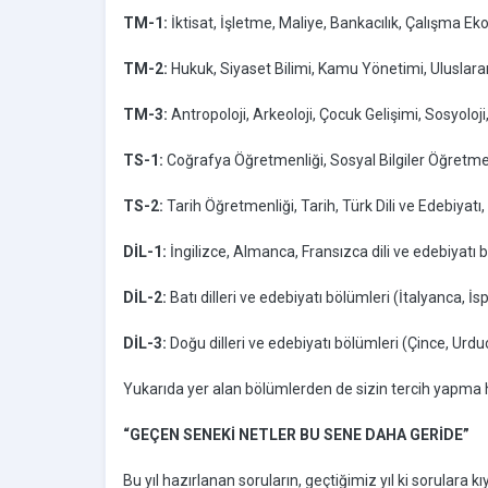
TM-1:
İktisat, İşletme, Maliye, Bankacılık, Çalışma Eko
TM-2:
Hukuk, Siyaset Bilimi, Kamu Yönetimi, Uluslararası
TM-3:
Antropoloji, Arkeoloji, Çocuk Gelişimi, Sosyoloji
TS-1:
Coğrafya Öğretmenliği, Sosyal Bilgiler Öğretme
TS-2:
Tarih Öğretmenliği, Tarih, Türk Dili ve Edebiyatı
DİL-1:
İngilizce, Almanca, Fransızca dili ve edebiyatı 
DİL-2:
Batı dilleri ve edebiyatı bölümleri (İtalyanca, İ
DİL-3:
Doğu dilleri ve edebiyatı bölümleri (Çince, Urd
Yukarıda yer alan bölümlerden de sizin tercih yapma ha
“GEÇEN SENEKİ NETLER BU SENE DAHA GERİDE”
Bu yıl hazırlanan soruların, geçtiğimiz yıl ki sorulara