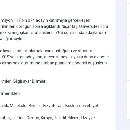
2 milyon 117 bin 074 adayın katılımıyla gerçekleşen
ihinden dört gün sonra açıklandı. Nişantaşı Üniversitesi İcra
rak Kılanç, çıkan istatistiklerin, YGS sonrasında adaylardan
adığını söyledi.
e kıyasla net ortalamalarının düştüğünü ve standart
e YGS'ye giren adayların, geçen seneye kıyasla daha az netle
olay olmaması durumunda taban puanlarda önemli düşüşlerin
leri, Bilgisayar Bilimleri
etmenlikleri
dislik, Moleküler Biyoloji, Fizyoterapi, Beslenme veDiyet
kal, Uçak, Deri, Orman, Kimya, Tekstil, Bilişim, Uzayve