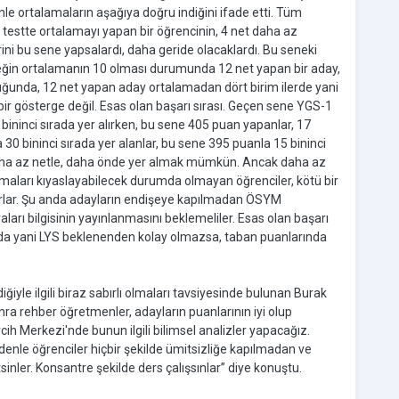
nle ortalamaların aşağıya doğru indiğini ifade etti. Tüm
 testte ortalamayı yapan bir öğrencinin, 4 net daha az
rini bu sene yapsalardı, daha geride olacaklardı. Bu seneki
Örneğin ortalamanın 10 olması durumunda 12 net yapan bir aday,
duğunda, 12 net yapan aday ortalamadan dört birim ilerde yani
 bir gösterge değil. Esas olan başarı sırası. Geçen sene YGS-1
 bininci sırada yer alırken, bu sene 405 puan yapanlar, 17
 30 bininci sırada yer alanlar, bu sene 395 puanla 15 bininci
 daha az netle, daha önde yer almak mümkün. Ancak daha az
amaları kıyaslayabilecek durumda olmayan öğrenciler, kötü bir
yorlar. Şu anda adayların endişeye kapılmadan ÖSYM
aları bilgisinin yayınlanmasını beklemeliler. Esas olan başarı
nda yani LYS beklenenden kolay olmazsa, taban puanlarında
ğiyle ilgili biraz sabırlı olmaları tavsiyesinde bulunan Burak
onra rehber öğretmenler, adayların puanlarının iyi olup
cih Merkezi'nde bunun ilgili bilimsel analizler yapacağız.
denle öğrenciler hiçbir şekilde ümitsizliğe kapılmadan ve
er. Konsantre şekilde ders çalışsınlar” diye konuştu.