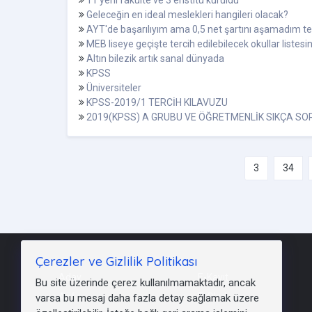
11 yeni fakülte ve 3 enstitü kuruldu
Geleceğin en ideal meslekleri hangileri olacak?
AYT'de başarılıyım ama 0,5 net şartını aşamadım te
MEB liseye geçişte tercih edilebilecek okullar listesin
Altın bilezik artık sanal dünyada
KPSS
Üniversiteler
KPSS-2019/1 TERCİH KILAVUZU
2019(KPSS) A GRUBU VE ÖĞRETMENLİK SIKÇA S
3
34
Çerezler ve Gizlilik Politikası
Aday
E-Kayıt
Bu site üzerinde çerez kullanılmamaktadır, ancak
Aöf
E-Okul
varsa bu mesaj daha fazla detay sağlamak üzere