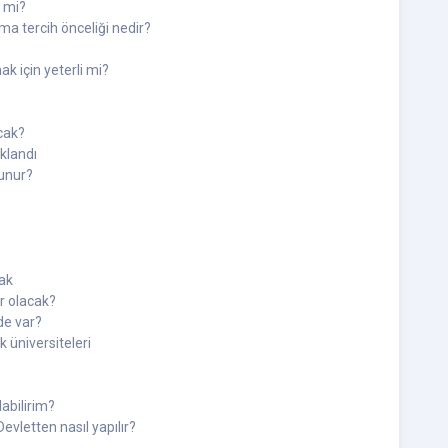
r mi?
ma tercih önceliği nedir?
ak için yeterli mi?
cak?
ıklandı
lunur?
cak
r olacak?
de var?
k üniversiteleri
abilirim?
evletten nasıl yapılır?