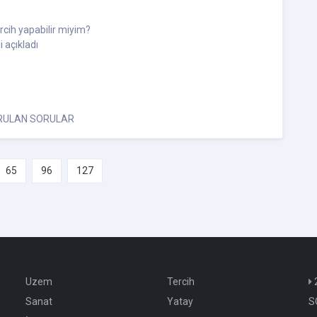
rcih yapabilir miyim?
i açıkladı
ORULAN SORULAR
65
96
127
Uzem
Tercih
Sanat
Yatay
S