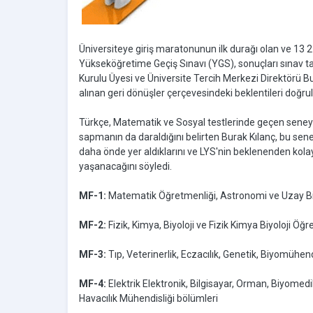
Üniversiteye giriş maratonunun ilk durağı olan ve 13 
Yükseköğretime Geçiş Sınavı (YGS), sonuçları sınav tar
Kurulu Üyesi ve Üniversite Tercih Merkezi Direktörü Bu
alınan geri dönüşler çerçevesindeki beklentileri doğrul
Türkçe, Matematik ve Sosyal testlerinde geçen seney
sapmanın da daraldığını belirten Burak Kılanç, bu sen
daha önde yer aldıklarını ve LYS'nin beklenenden k
yaşanacağını söyledi.
MF-1:
Matematik Öğretmenliği, Astronomi ve Uzay Bilim
MF-2:
Fizik, Kimya, Biyoloji ve Fizik Kimya Biyoloji Öğr
MF-3:
Tıp, Veterinerlik, Eczacılık, Genetik, Biyomühen
MF-4:
Elektrik Elektronik, Bilgisayar, Orman, Biyomedi
Havacılık Mühendisliği bölümleri