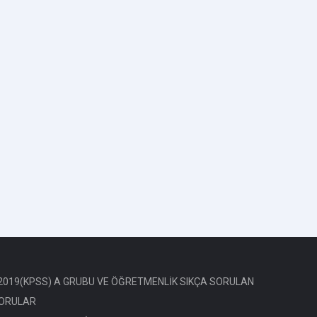
2019(KPSS) A GRUBU VE ÖĞRETMENLİK SIKÇA SORULAN
ORULAR