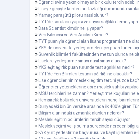
Öğrenci evine yakın olmayan bir okulu tercih edebili
Liseye geçişte kontenjan fazlalığı durumunda sırala
Yamaç paraşütü pilotu nasıl olunur?
TYT'de soruların yapısı ve sayısı sağlıklı eleme yapm
Data Scientist kimdir ne iş yapar?
Veri Bilimcisi ve Veri Analisti Kimdir?
TYT puanıyla öğrenci alan lisans programları ne ola
YKS'de üniversite yerleştirmeleri için puan türleri aç
Güvenlik bilimleri fakültesinden mezun olunca ne o
Liselere yerleştirme sınavı nasıl sınav olacak?
YKS eşit ağırlık puan türünde test ağırlıkları nedir?
TYT’de Fen Bilimleri testinin ağırlığı ne olacaktır?
Lise öğrencilerinin mesleki eğitim tercihi yüzde kaç?
Öğrenciler yeteneklerine göre meslek sahibi yapıla
MSÜ tercihleri ne zaman? Yerleştirme koşulları nele
Hemşirelik bölümleri üniversitelerin hangi birimlerin
Dünyadaki bin üniversite arasında ilk 400'e giren Tür
Bilişim alanındaki uzmanlık alanları nelerdir?
Mesleki eğitim bölümlerini tercih sayısı düşüyor
Meslek seçimi ve iş bulma sürecinde nereden bilgi al
KYK yurt yerleştirme başvurusu ve kayıt işlemleri e-D