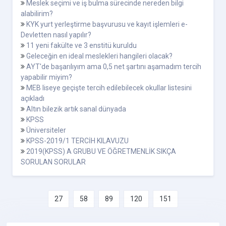
Meslek seçimi ve iş bulma sürecinde nereden bilgi
alabilirim?
KYK yurt yerleştirme başvurusu ve kayıt işlemleri e-
Devletten nasıl yapılır?
11 yeni fakülte ve 3 enstitü kuruldu
Geleceğin en ideal meslekleri hangileri olacak?
AYT'de başarılıyım ama 0,5 net şartını aşamadım tercih
yapabilir miyim?
MEB liseye geçişte tercih edilebilecek okullar listesini
açıkladı
Altın bilezik artık sanal dünyada
KPSS
Üniversiteler
KPSS-2019/1 TERCİH KILAVUZU
2019(KPSS) A GRUBU VE ÖĞRETMENLİK SIKÇA
SORULAN SORULAR
27
58
89
120
151