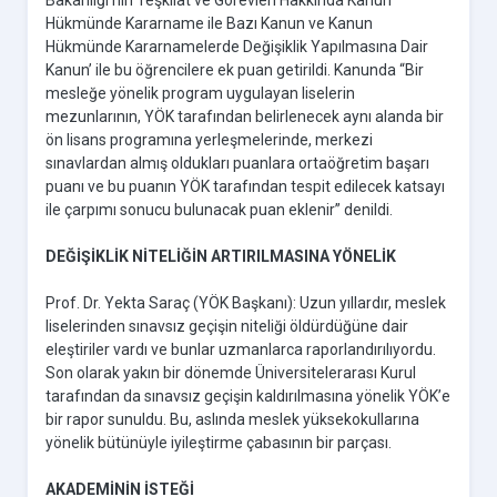
Bakanlığı’nın Teşkilat ve Görevleri Hakkında Kanun
Hükmünde Kararname ile Bazı Kanun ve Kanun
Hükmünde Kararnamelerde Değişiklik Yapılmasına Dair
Kanun’ ile bu öğrencilere ek puan getirildi. Kanunda “Bir
mesleğe yönelik program uygulayan liselerin
mezunlarının, YÖK tarafından belirlenecek aynı alanda bir
ön lisans programına yerleşmelerinde, merkezi
sınavlardan almış oldukları puanlara ortaöğretim başarı
puanı ve bu puanın YÖK tarafından tespit edilecek katsayı
ile çarpımı sonucu bulunacak puan eklenir” denildi.
DEĞİŞİKLİK NİTELİĞİN ARTIRILMASINA YÖNELİK
Prof. Dr. Yekta Saraç (YÖK Başkanı): Uzun yıllardır, meslek
liselerinden sınavsız geçişin niteliği öldürdüğüne dair
eleştiriler vardı ve bunlar uzmanlarca raporlandırılıyordu.
Son olarak yakın bir dönemde Üniversitelerarası Kurul
tarafından da sınavsız geçişin kaldırılmasına yönelik YÖK’e
bir rapor sunuldu. Bu, aslında meslek yüksekokullarına
yönelik bütünüyle iyileştirme çabasının bir parçası.
AKADEMİNİN İSTEĞİ