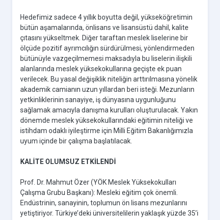
Hedefimiz sadece 4 yıllık boyutta değil, yükseköğretimin
bütün aşamalarında, önlisans ve lisansüstü dahil, kalite
çıtasını yükseltmek. Diğer taraftan meslek liselerine bir
ölçüde pozitif ayrımcılığın sürdürülmesi, yönlendirmeden
bütünüyle vazgeçilmemesi maksadıyla bu liselerin ilişkili
alanlarında meslek yüksekokullarına geçişte ek puan
verilecek. Bu yasal değişiklik niteliğin arttırılmasına yönelik
akademik camianın uzun yıllardan beri isteği. Mezunların
yetkinliklerinin sanayiye, iş dünyasına uygunluğunu
sağlamak amacıyla danışma kurulları oluşturulacak. Yakın
dönemde meslek yüksekokullarındaki eğitimin niteliği ve
istihdam odaklı iyileştirme için Milli Eğitim Bakanlığımızla
uyum içinde bir çalışma başlatılacak.
KALİTE OLUMSUZ ETKİLENDİ
Prof. Dr. Mahmut Özer (YÖK Meslek Yüksekokulları
Çalışma Grubu Başkanı): Mesleki eğitim çok önemli.
Endüstrinin, sanayinin, toplumun ön lisans mezunlarını
yetiştiriyor. Türkiye’deki üniversitelilerin yaklaşık yüzde 35’i